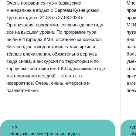
Очень понравился тур «Кавказские
Мне 
минеральные воды» с Сергеем Кузнецовым.
прое
Тур проходил с 24.08 по 27.08.2023 г.
прош
Организация, программа, сопровождение гида –
МГИ.
всё на высшем уровне. По программе тура
путе
были в 4 городах КМВ, особенно запомнился
дня.
Кисловодск, город оставил самые яркие и
нас
тёплые впечатления, обязательно вернусь
бол
сюда снова, а экскурсия по территории и по
умен
корпусам санатория им. Г.К.Орджоникидзе (где
спос
мы проживали все дни) – это что-то
архи
невероятное. Очень, очень интересно и
а м
познавательно.
поез
тур
ту
«Кавказские минеральные воды»
«А