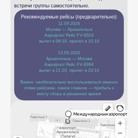
встречи группы самостоятельно.
Рекомендуемые рейсы (предварительно):
11.09.2026
Москва — Архангельск
Аэрофлот Рейс FV‑6503
вылет в 08:10, прилет в 10:10
13.09.2026
Архангельск — Москва
Аэрофлот Рейс FV‑6994
вылет в 21:20, прилет в 23:10
Важно: необязательно воспользоваться именно
этими рейсами, самое главное — прибыть к
месту сбора в указаннео время