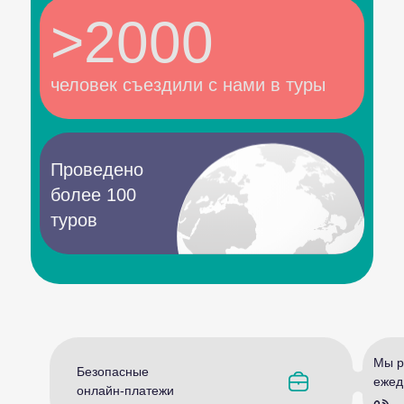
>2000
человек съездили с нами в туры
Проведено
более 100
туров
Мы р
Безопасные
ежед
онлайн-платежи