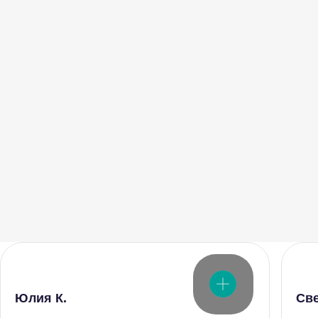
Юлия К.
Св