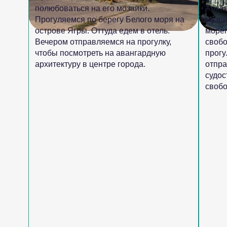
полюбоваться на его мозаики.
Архан
Прогуляемся по берегу Белого моря на
музей
острове Ягры. Оттуда едем в отель.
мореп
Вечером отправляемся на прогулку,
свобо
чтобы посмотреть на авангардную
прогу
архитектуру в центре города.
отпра
судос
свобо