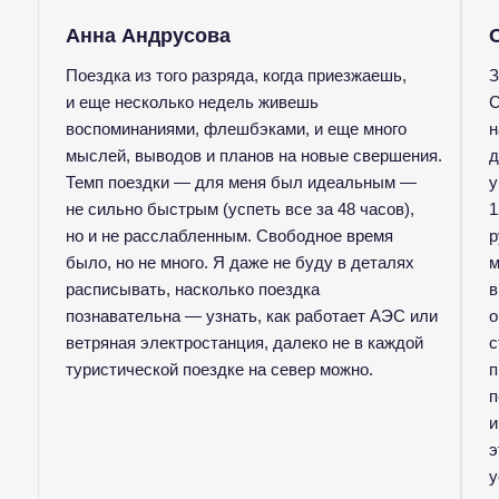
Анна Андрусова
Поездка из того разряда, когда приезжаешь,
З
и еще несколько недель живешь
С
воспоминаниями, флешбэками, и еще много
н
мыслей, выводов и планов на новые свершения.
д
Темп поездки — для меня был идеальным —
у
не сильно быстрым (успеть все за 48 часов),
1
но и не расслабленным. Свободное время
р
было, но не много. Я даже не буду в деталях
м
расписывать, насколько поездка
в
познавательна — узнать, как работает АЭС или
о
ветряная электростанция, далеко не в каждой
с
туристической поездке на север можно.
п
п
и
э
у